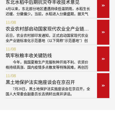
东北水稻中后期抗灾夺丰收技术意见
4月以来，东北部分地区遭遇持续低温阴雨，水稻生长
迟缓、分蘖偏少。当前，水稻进入分蘖盛期，据天气
预报未来10天东北地区累计降雨50—100毫米，对水稻
11/08
分蘖和晒田极为不利。针对当前生产形势和气象条
农业农村部启动国家现代农业全产业链标准化示范基地创建
件，要牢固树立抗灾夺丰收的思想，以“科学灌溉、合
理施肥、防治病虫、预防低温”为重点，强化“三促两
近日，农业农村部印发通知，正式启动国家现代农业
防”，促分蘖、促灌浆、促早熟，防病虫、防低温，精
全产业链标准化示范基地（以下简称“示范基地”）创
细田间管理，确保东北地区水稻丰产丰收。
建，统一纳入农业高质量发展标准化示范项目管理。
11/08
示范创建以农业生产“三品一标”为路径，以农产品“三
筑牢秋粮丰收关键防线
品一标”为导向，以构建现代农业全产业链标准体系、
提升基地按标生产能力、加强产品质量安全监管、打
今年，我国夏粮生产克服秋种开局不利、农资价
造绿色优质农产品精品、提升辐射带动作用和综合效
格持续高涨、国内疫情多点散发等特殊困难，再创历
益为重点，聚焦优势产业产区，高标准创建一批示范
史新高，为稳定全年粮食生产、保障中国14多亿人饭
11/08
基地，创新全产业链标准化模式和协同推进的长效机
碗奠定了良好基础。
制。
黑土地保护法实施座谈会在京召开
夏粮已丰收到手，但大头还在秋粮。秋粮生产占
7月28日，黑土地保护法实施座谈会在京召开，全
到我国全年粮食产量的3/4，是重点，也是难点，难在
国人大常委会副委员长吉炳轩出席并讲话。
生长关键期与灾害重发期“碰头”。我国气象灾害发生频
吉炳轩指出，黑土地保护法为保护黑土地优良生
次高、程度重，是影响农业生产的主要因素之一。而
产能力、保障国家粮食安全、维护生态系统平衡提供
且，不少农作物病虫害的发生发展与气象条件密切相
了坚强法治保障。要进一步学习贯彻习近平总书记关
关。据气象部门预测，今年汛期我国气候状况总体偏
于黑土地保护的重要指示精神