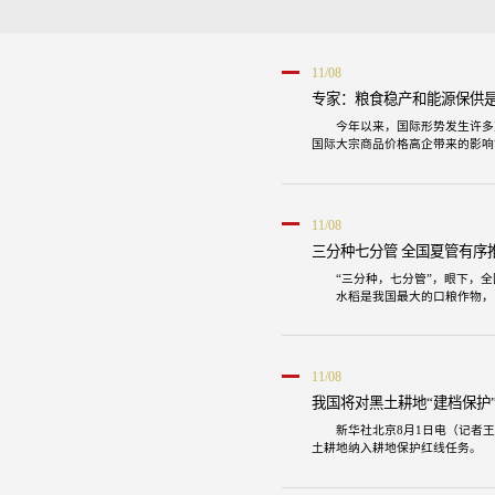
11/08
专家：粮食稳产和能源保供
今年以来，国际形势发生许多
国际大宗商品价格高企带来的影响
国家信息中心预测部产业室主
魏琪嘉表示，大宗商品普遍具
力度，做好国内的供给。另一方面
11/08
三分种七分管 全国夏管有序
“三分种，七分管”，眼下，
水稻是我国最大的口粮作物，
粮大户万建民正利用植保无人机为
江西南昌县漳溪村种粮大户 
量可以增加20到30公斤。
11/08
我国将对黑土耕地“建档保护
新华社北京8月1日电（记者
土耕地纳入耕地保护红线任务。
自然资源部办公厅发布的《关