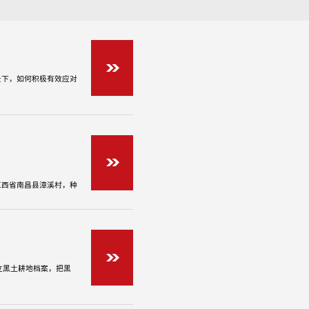
景下，如何积极有效应对
性上，要加大保供稳价的
江西省南昌县漳溪村，种
高结实率，估计每亩产
立黑土耕地档案，把黑
开展黑土耕地调查、强化