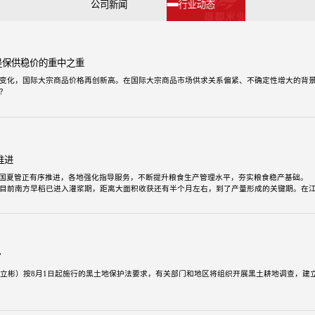
公司新闻
行业动态
是保供稳价的重中之重
变化，国际大宗商品价格再创新高。在国际大宗商品市场供求关系偏紧、不确定性增大的背
？
任魏琪嘉在接受采访时表示，当前的抓手即为保供稳价，国内保供稳价或将常态化。
有金融属性与商品属性的双重特征，应对大宗商品价格上涨也要双管齐下。一方面从商品属
从金融属性上，要做好市场监管等，确保市场预期稳定。
推进
全国夏管正有序推进，各地强化指导服务，不断提升粮食生产管理水平，夯实粮食稳产基础。
目前南方早稻已进入灌浆期，距离大面积收获还有半个月左右，到了产量形成的关键期。在
早稻追肥。
万建民：像我两百多亩早稻，追施穗粒肥半天就搞完了，一个是壮秆，第二个是促进灌浆，提
”
王立彬）按8月1日起施行的黑土地保护法要求，有关部门和地区将组织开展黑土耕地调查，建
于进一步加强黑土耕地保护的通知》要求内蒙古、辽宁、吉林、黑龙江四省区自然资源厅从